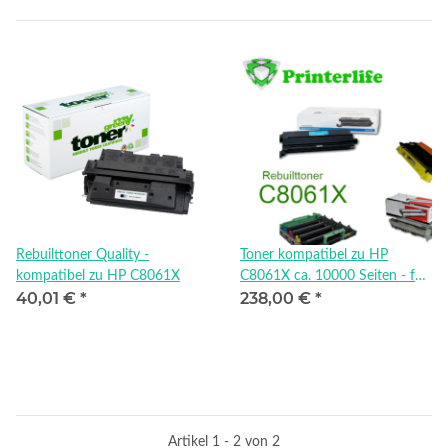
Rebuilttoner Quality -
Toner kompatibel zu HP
kompatibel zu HP C8061X
C8061X ca. 10000 Seiten - für
40,01 €
*
238,00 €
*
HP® LaserJet® 4100 , black
Artikel 1 - 2 von 2