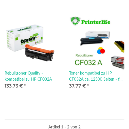
Rebuilttoner Quality -
Toner kompatibel zu HP
kompatibel zu HP CF032A
CF032A ca. 12500 Seiten - für
133,73 €
*
37,77 €
*
HP® Color LaserJet®
CM4540, yellow, yellow
Artikel 1 - 2 von 2