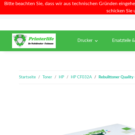
Bitte beachten Sie, dass wir aus technischen Gründen eingehe
schicken Sie 
Drucker
Ersatzteile 
Startseite
Toner
HP
HP CF032A
Rebuilttoner Qualit