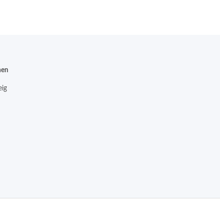
nen
ig