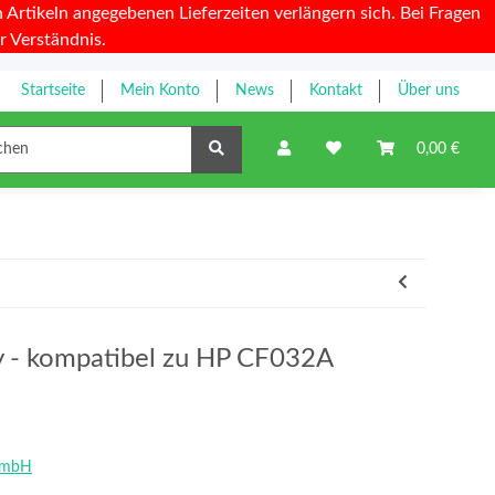
Artikeln angegebenen Lieferzeiten verlängern sich. Bei Fragen
r Verständnis.
Startseite
Mein Konto
News
Kontakt
Über uns
Farbbänder
0,00 €
ty - kompatibel zu HP CF032A
GmbH