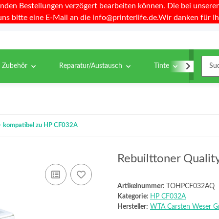
nden Bestellungen verzögert bearbeiten können. Die bei unseren 
uns bitte eine E-Mail an die info@printerlife.de.Wir danken für Ih
& Zubehör
Reparatur/Austausch
Tinte
Toner
y - kompatibel zu HP CF032A
Rebuilttoner Quali
Artikelnummer:
TOHPCF032AQ
Kategorie:
HP CF032A
Hersteller:
WTA Carsten Weser 