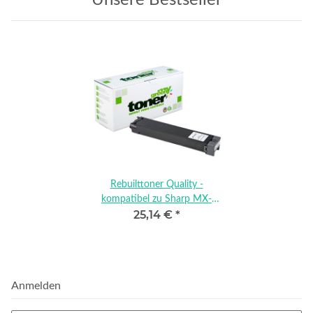
Rebuilttoner Quality -
kompatibel zu Sharp MX-
25,14 €
*
C38GTB
Anmelden