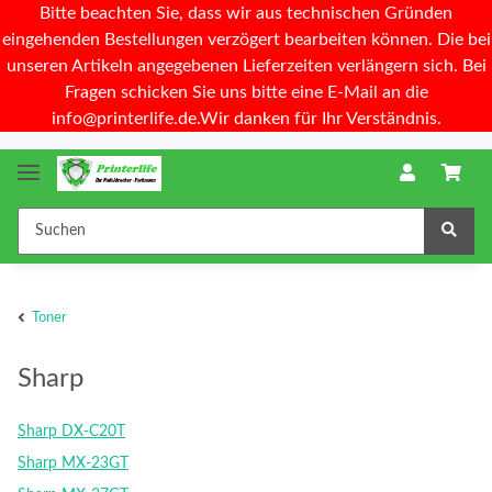
Bitte beachten Sie, dass wir aus technischen Gründen
eingehenden Bestellungen verzögert bearbeiten können. Die bei
unseren Artikeln angegebenen Lieferzeiten verlängern sich. Bei
Fragen schicken Sie uns bitte eine E-Mail an die
info@printerlife.de.Wir danken für Ihr Verständnis.
Toner
Sharp
Sharp DX-C20T
Sharp MX-23GT