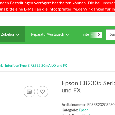
nden Bestellungen verzögert bearbeiten können. Die bei unseren 
uns bitte eine E-Mail an die info@printerlife.de.Wir danken für Ih
& Zubehör
Reparatur/Austausch
Tinte
Toner
ial Interface Type B RS232 20mA LQ und FX
Epson C82305 Seri
und FX
Artikelnummer:
EPSRS232C8230
Kategorie:
Epson