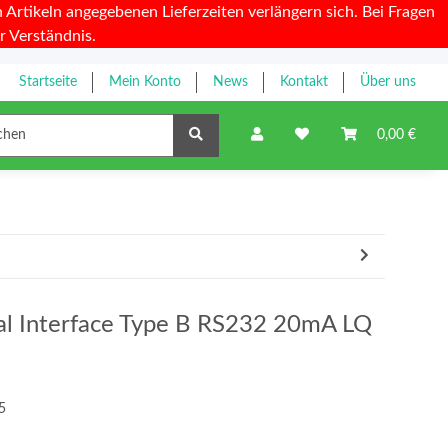
Artikeln angegebenen Lieferzeiten verlängern sich. Bei Fragen
r Verständnis.
Startseite
Mein Konto
News
Kontakt
Über uns
Farbbänder
0,00 €
al Interface Type B RS232 20mA LQ
5