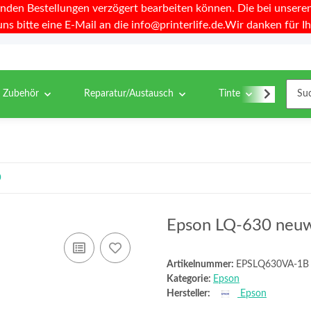
nden Bestellungen verzögert bearbeiten können. Die bei unseren 
uns bitte eine E-Mail an die info@printerlife.de.Wir danken für Ih
& Zubehör
Reparatur/Austausch
Tinte
Toner
0
Epson LQ-630 neuw
Artikelnummer:
EPSLQ630VA-1B
Kategorie:
Epson
Hersteller:
Epson