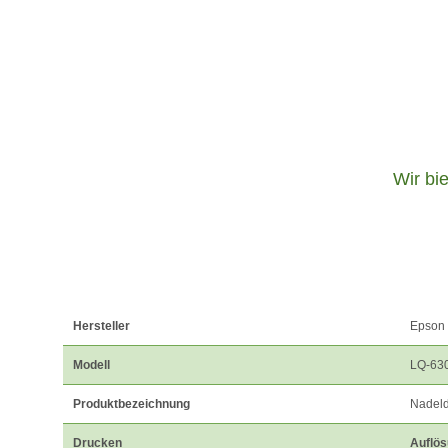
Wir bi
Hersteller
Epson
Modell
LQ-63
Produktbezeichnung
Nadeld
Drucken
Auflös