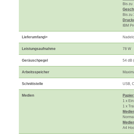
Bis zu
Geschw
Bis zu
Druck
IBM Pr
Lieferumfang
\>
Nadeld
Leistungsaufnahme
78 W
Geräuschpegel
54 dB 
Arbeitsspeicher
Maxima
Schnittstelle
USB, C
Medien
Papier
1 x Ein
1 x Tra
Medie
Normal
Medie
A4 Hoc