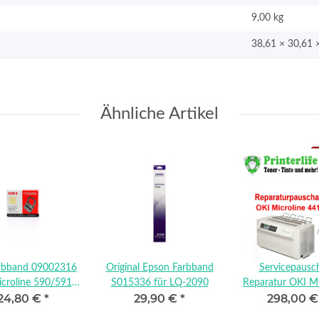
9,00
kg
38,61 × 30,61 
Ähnliche Artikel
rbband 09002316
Original Epson Farbband
Servicepausc
icroline 590/591
S015336 für LQ-2090
Reparatur OKI Mi
24,80 €
*
29,90 €
*
298,00 
Elite
4410