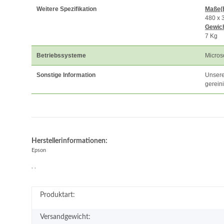
Weitere Spezifikation
Maße(
480 x 
Gewich
7 Kg
Betriebssysteme
Micros
Sonstige Information
Unsere
gerein
Herstellerinformationen:
Epson
, ,
Produktart:
Versandgewicht: