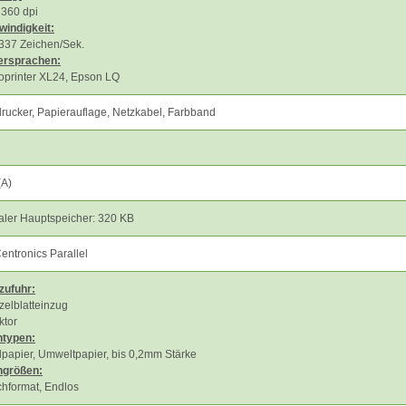
 360 dpi
indigkeit:
 337 Zeichen/Sek.
ersprachen:
oprinter XL24, Epson LQ
rucker, Papierauflage, Netzkabel, Farbband
(A)
ler Hauptspeicher: 320 KB
entronics Parallel
zufuhr:
zelblatteinzug
ktor
ntypen:
papier, Umweltpapier, bis 0,2mm Stärke
ngrößen:
hformat, Endlos