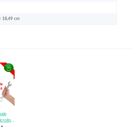
× 18,49 cm
hale
croline
€
*