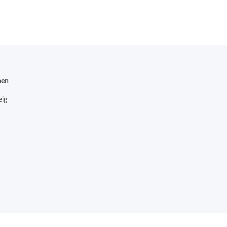
nen
ig