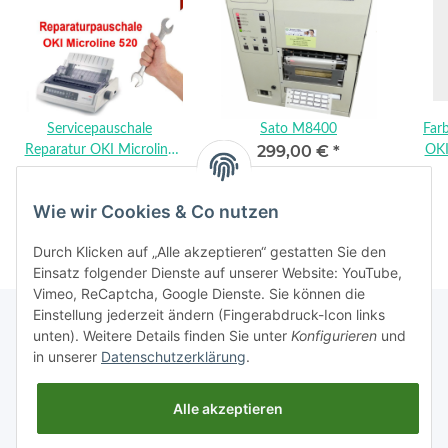
Servicepauschale
Sato M8400
Far
299,00 €
*
Reparatur OKI Microline
OKI
198,00 €
*
520
559
Wie wir Cookies & Co nutzen
Durch Klicken auf „Alle akzeptieren“ gestatten Sie den
Einsatz folgender Dienste auf unserer Website: YouTube,
Vimeo, ReCaptcha, Google Dienste. Sie können die
Einstellung jederzeit ändern (Fingerabdruck-Icon links
unten). Weitere Details finden Sie unter
Konfigurieren
und
in unserer
Datenschutzerklärung
.
Rechtliches
Alle akzeptieren
Informationen