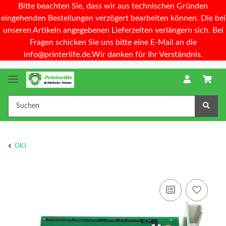
Bitte beachten Sie, dass wir aus technischen Gründen
eingehenden Bestellungen verzögert bearbeiten können. Die bei
unseren Artikeln angegebenen Lieferzeiten verlängern sich. Bei
Fragen schicken Sie uns bitte eine E-Mail an die
info@printerlife.de.Wir danken für Ihr Verständnis.
OKI