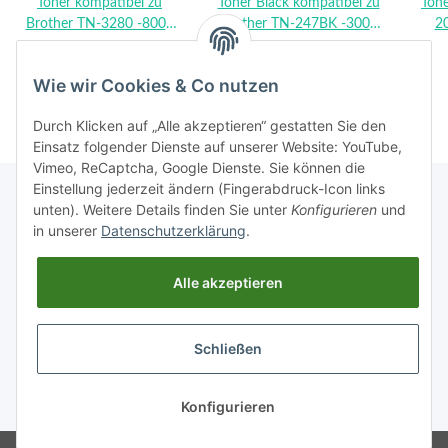
Toner kompatibel zu
Toner Black kompatibel zu
Tone
Brother TN-3280 -8000
Brother TN-247BK -3000
2
14,90 €
*
14,90 €
*
Seiten
Seiten
420
ca
Wie wir Cookies & Co nutzen
Br
Durch Klicken auf „Alle akzeptieren“ gestatten Sie den
7070
Einsatz folgender Dienste auf unserer Website: YouTube,
2220
Vimeo, ReCaptcha, Google Dienste. Sie können die
Einstellung jederzeit ändern (Fingerabdruck-Icon links
227
unten). Weitere Details finden Sie unter
Konfigurieren
und
in unserer
Datenschutzerklärung
.
Rechtliches
Alle akzeptieren
Informationen
Schließen
Vertrag widerrufen
Konfigurieren
* Alle Preise inkl. gesetzlicher USt.