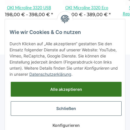
OKI Microline 3320 USB
OKI Microline 3320 Eco
198,00 € -
398,00 €
*
189,00 € -
389,00 €
*
Rep
Wie wir Cookies & Co nutzen
Durch Klicken auf „Alle akzeptieren“ gestatten Sie den
Einsatz folgender Dienste auf unserer Website: YouTube,
Vimeo, ReCaptcha, Google Dienste. Sie können die
Einstellung jederzeit ändern (Fingerabdruck-Icon links
unten). Weitere Details finden Sie unter
Konfigurieren
und
in unserer
Datenschutzerklärung
.
Rechtliches
Alle akzeptieren
Informationen
Schließen
Vertrag widerrufen
Konfigurieren
* Alle Preise inkl. gesetzlicher USt.