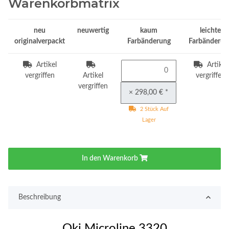
Warenkorbmatrix
neu
neuwertig
kaum
leichte
originalverpackt
Farbänderung
Farbänderun
Artikel
Artikel
vergriffen
Artikel
vergriffen
vergriffen
× 298,00 €
*
2 Stück Auf
Lager
In den Warenkorb
Beschreibung
Oki Microline 3320