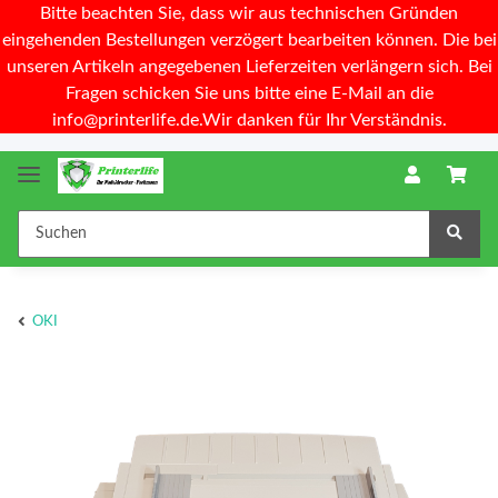
Bitte beachten Sie, dass wir aus technischen Gründen
eingehenden Bestellungen verzögert bearbeiten können. Die bei
unseren Artikeln angegebenen Lieferzeiten verlängern sich. Bei
Fragen schicken Sie uns bitte eine E-Mail an die
info@printerlife.de.Wir danken für Ihr Verständnis.
OKI