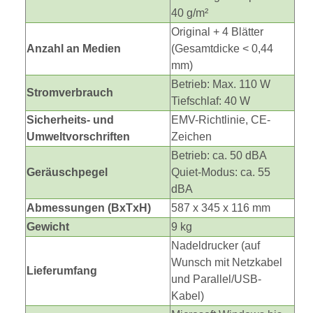
40 g/m²
Original + 4 Blätter
Anzahl an Medien
(Gesamtdicke < 0,44
mm)
Betrieb: Max. 110 W
Stromverbrauch
Tiefschlaf: 40 W
Sicherheits- und
EMV-Richtlinie, CE-
Umweltvorschriften
Zeichen
Betrieb: ca. 50 dBA
Geräuschpegel
Quiet-Modus: ca. 55
dBA
Abmessungen (BxTxH)
587 x 345 x 116 mm
Gewicht
9 kg
Nadeldrucker (auf
Wunsch mit Netzkabel
Lieferumfang
und Parallel/USB-
Kabel)