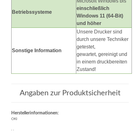
Microsoft Windows bis
einschließlich
Betriebssysteme
Windows 11 (64-Bit)
und höher
Unsere Drucker sind
durch unsere Techniker
getestet,
Sonstige Information
gewartet, gereinigt und
in einem druckbereiten
Zustand!
Angaben zur Produktsicherheit
Herstellerinformationen:
OKI
, ,