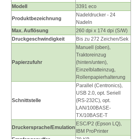
Modell
3391 eco
Nadeldrucker - 24
Produktbezeichnung
Nadeln
Max. Auflösung
260 dpi x 174 dpi (S/W)
Druckgeschwindigkeit
Bis zu 272 Zeichen/Sek
Manuell (oben),
Traktoreinzug
Papierzufuhr
(hinten/unten),
Einzelblatteinzug,
Rollenpapierhalterung
Parallel (Centronics),
USB 2.0, opt. Seriell
Schnittstelle
(RS-232C), opt.
LAN/100BASE-
TX/10BASE-T
ESC/P2 (Epson LQ),
Druckersprache/Emulation
IBM ProPrinter