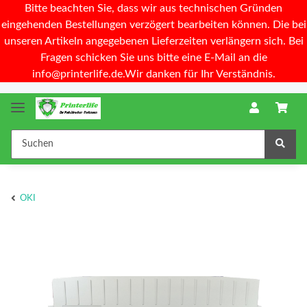
Bitte beachten Sie, dass wir aus technischen Gründen
eingehenden Bestellungen verzögert bearbeiten können. Die bei
unseren Artikeln angegebenen Lieferzeiten verlängern sich. Bei
Fragen schicken Sie uns bitte eine E-Mail an die
info@printerlife.de.Wir danken für Ihr Verständnis.
OKI