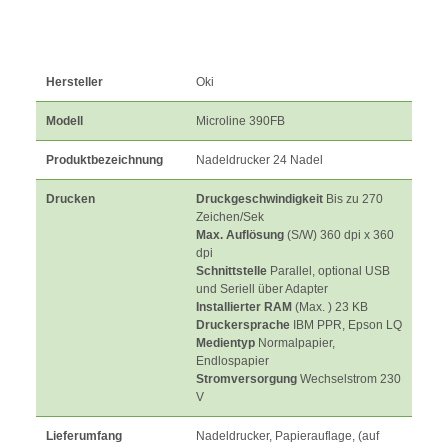
Hersteller
Oki
Modell
Microline 390FB
Produktbezeichnung
Nadeldrucker 24 Nadel
Drucken
Druckgeschwindigkeit
Bis zu 270
Zeichen/Sek
Max. Auflösung
(S/W) 360 dpi x 360
dpi
Schnittstelle
Parallel, optional USB
und Seriell über Adapter
Installierter RAM
(Max. ) 23 KB
Druckersprache
IBM PPR, Epson LQ
Medientyp
Normalpapier,
Endlospapier
Stromversorgung
Wechselstrom 230
V
Lieferumfang
Nadeldrucker, Papierauflage, (auf