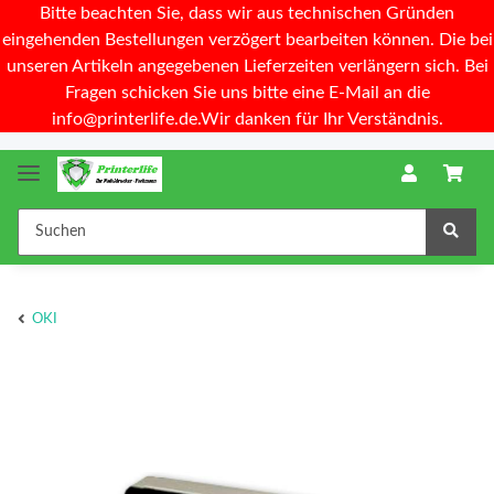
Bitte beachten Sie, dass wir aus technischen Gründen
eingehenden Bestellungen verzögert bearbeiten können. Die bei
unseren Artikeln angegebenen Lieferzeiten verlängern sich. Bei
Fragen schicken Sie uns bitte eine E-Mail an die
info@printerlife.de.Wir danken für Ihr Verständnis.
OKI