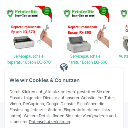
Servicepauschale
Servicepauschale
Austa
Reparatur Epson LQ-570
Reparatur Epson LQ-590
159,00 €
*
158,00 €
*
Wie wir Cookies & Co nutzen
Durch Klicken auf „Alle akzeptieren“ gestatten Sie den
Einsatz folgender Dienste auf unserer Website: YouTube,
Vimeo, ReCaptcha, Google Dienste. Sie können die
Einstellung jederzeit ändern (Fingerabdruck-Icon links
unten). Weitere Details finden Sie unter
Konfigurieren
und
in unserer
Datenschutzerklärung
.
Rechtliches