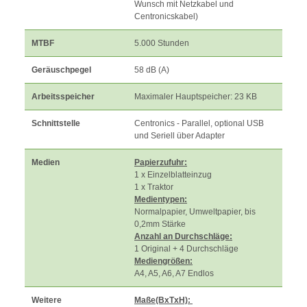
Wunsch mit Netzkabel und
Centronicskabel)
MTBF
5.000 Stunden
Geräuschpegel
58 dB (A)
Arbeitsspeicher
Maximaler Hauptspeicher: 23 KB
Schnittstelle
Centronics - Parallel, optional USB
und Seriell über Adapter
Medien
Papierzufuhr:
1 x Einzelblatteinzug
1 x Traktor
Medientypen:
Normalpapier, Umweltpapier, bis
0,2mm Stärke
Anzahl an Durchschläge:
1 Original + 4 Durchschläge
Mediengrößen:
A4, A5, A6, A7 Endlos
Weitere
Maße(BxTxH):