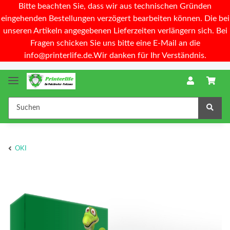
Bitte beachten Sie, dass wir aus technischen Gründen
eingehenden Bestellungen verzögert bearbeiten können. Die bei
unseren Artikeln angegebenen Lieferzeiten verlängern sich. Bei
Fragen schicken Sie uns bitte eine E-Mail an die
info@printerlife.de.Wir danken für Ihr Verständnis.
OKI