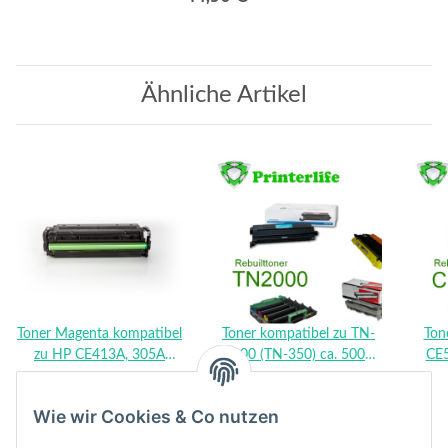
Ähnliche Artikel
Toner Magenta kompatibel
Toner kompatibel zu TN-
Ton
zu HP CE413A, 305A
2000 (TN-350) ca. 5000
CE5
14,90 €
*
19,90 €
*
-2600 Seiten
Seiten - für Brother® HL-
2030, 2040, 2070, MFC-
Wie wir Cookies & Co nutzen
7220, 7225, 7420, 7820,
IntelliFax -2820, 2910,