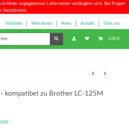
Artikeln angegebenen Lieferzeiten verlängern sich. Bei Fragen
r Verständnis.
Startseite
Mein Konto
News
Kontakt
Über uns
Farbbänder
0,00 €
y - kompatibel zu Brother LC-125M
GmbH