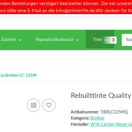
nden Bestellungen verzögert bearbeiten können. Die bei unseren 
uns bitte eine E-Mail an die info@printerlife.de.Wir danken für Ih
& Zubehör
Reparatur/Austausch
Tinte
Toner
el zu Brother LC-125M
Rebuilttinte Qualit
Artikelnummer:
TIBRLC125MQ
Kategorie:
Brother
Hersteller:
WTA Carsten Weser 