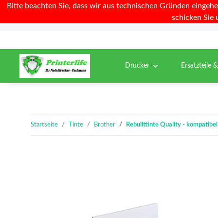
Bitte beachten Sie, dass wir aus technischen Gründen eingehe
schicken Sie 
Drucker
Ersatzteile 
Startseite
Tinte
Brother
Rebuilttinte Quality - kompatib