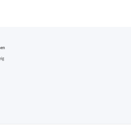
nen
ig