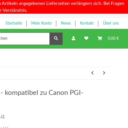
Artikeln angegebenen Lieferzeiten verlängern sich. Bei Fragen
r Verständnis.
Startseite
Mein Konto
News
Kontakt
Über uns
Farbbänder
0,00 €
y - kompatibel zu Canon PGI-
LQ