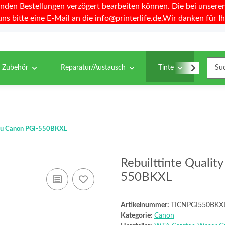
nden Bestellungen verzögert bearbeiten können. Die bei unseren 
uns bitte eine E-Mail an die info@printerlife.de.Wir danken für Ih
& Zubehör
Reparatur/Austausch
Tinte
Toner
l zu Canon PGI-550BKXL
Rebuilttinte Qualit
550BKXL
Artikelnummer:
TICNPGI550BKX
Kategorie:
Canon