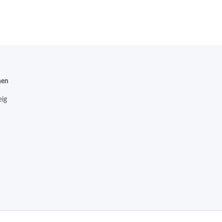
nen
ig