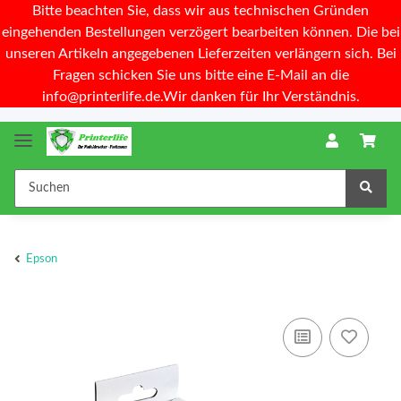
Bitte beachten Sie, dass wir aus technischen Gründen
eingehenden Bestellungen verzögert bearbeiten können. Die bei
unseren Artikeln angegebenen Lieferzeiten verlängern sich. Bei
Fragen schicken Sie uns bitte eine E-Mail an die
info@printerlife.de.Wir danken für Ihr Verständnis.
Epson