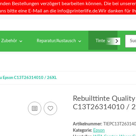
nden Bestellungen verzögert bearbeiten können. Die bei unseren 
uns bitte eine E-Mail an die info@printerlife.de.Wir danken für Ih
& Zubehör
Reparatur/Austausch
Tinte
Toner
el zu Epson C13T26314010 / 26XL
Rebuilttinte Qualit
C13T26314010 / 
Artikelnummer:
TIEPC13T26314
Kategorie:
Epson