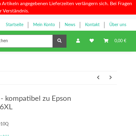
Artikeln angegebenen Lieferzeiten verlängern sich. Bei Fragen
r Verständnis.
Startseite
Mein Konto
News
Kontakt
Über uns
Farbbänder
0,00 €
y - kompatibel zu Epson
26XL
010Q