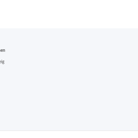
nen
ig