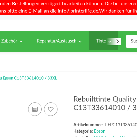
nden Bestellungen verzögert bearbeiten können. Die bei unseren 
uns bitte eine E-Mail an die info@printerlife.de.Wir danken für Ih
& Zubehör
Reparatur/Austausch
Tinte
Toner
el zu Epson C13T33614010 / 33XL
Rebuilttinte Qualit
C13T33614010 / 
Artikelnummer:
TIEPC13T33614
Kategorie:
Epson