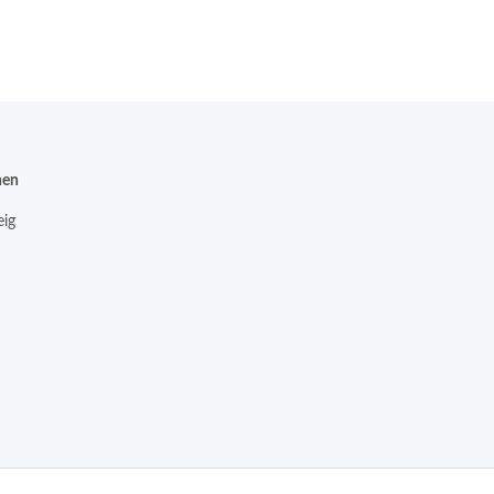
nen
ig