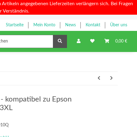
Artikeln angegebenen Lieferzeiten verlängern sich. Bei Fragen
r Verständnis.
Startseite
Mein Konto
News
Kontakt
Über uns
Farbbänder
0,00 €
y - kompatibel zu Epson
33XL
010Q