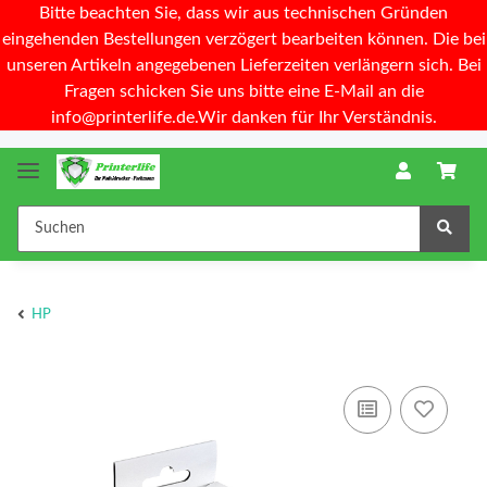
Bitte beachten Sie, dass wir aus technischen Gründen
eingehenden Bestellungen verzögert bearbeiten können. Die bei
unseren Artikeln angegebenen Lieferzeiten verlängern sich. Bei
Fragen schicken Sie uns bitte eine E-Mail an die
info@printerlife.de.Wir danken für Ihr Verständnis.
HP