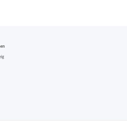
nen
ig