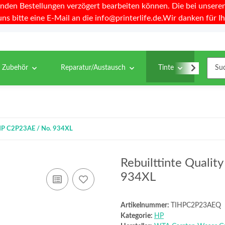
nden Bestellungen verzögert bearbeiten können. Die bei unseren 
uns bitte eine E-Mail an die info@printerlife.de.Wir danken für Ih
& Zubehör
Reparatur/Austausch
Tinte
Toner
u HP C2P23AE / No. 934XL
Rebuilttinte Qualit
934XL
Artikelnummer:
TIHPC2P23AEQ
Kategorie:
HP