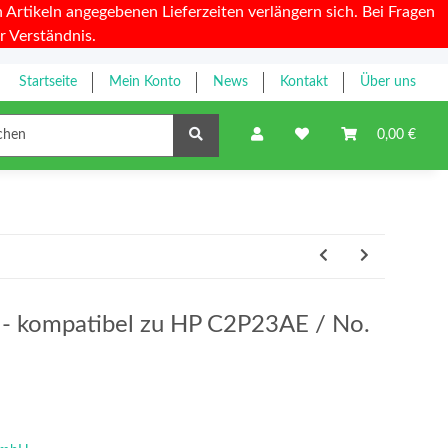
Artikeln angegebenen Lieferzeiten verlängern sich. Bei Fragen
r Verständnis.
Startseite
Mein Konto
News
Kontakt
Über uns
Farbbänder
0,00 €
y - kompatibel zu HP C2P23AE / No.