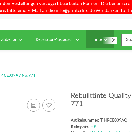
nden Bestellungen verzögert bearbeiten können. Die bei unseren 
uns bitte eine E-Mail an die info@printerlife.de.Wir danken für Ih
& Zubehör
Reparatur/Austausch
Tinte
Toner
u HP CE039A / No. 771
Rebuilttinte Qualit
771
Artikelnummer:
TIHPCE039AQ
Kategorie:
HP