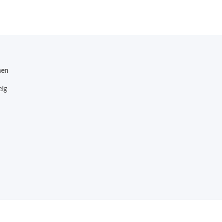
nen
ig