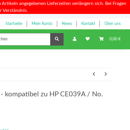
Artikeln angegebenen Lieferzeiten verlängern sich. Bei Fragen
r Verständnis.
Startseite
Mein Konto
News
Kontakt
Über uns
Farbbänder
0,00 €
y - kompatibel zu HP CE039A / No.