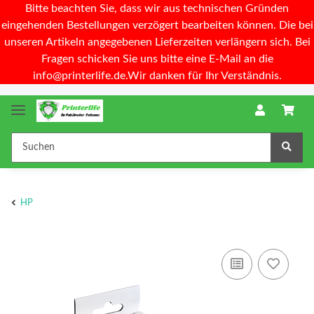
Bitte beachten Sie, dass wir aus technischen Gründen
eingehenden Bestellungen verzögert bearbeiten können. Die bei
unseren Artikeln angegebenen Lieferzeiten verlängern sich. Bei
Fragen schicken Sie uns bitte eine E-Mail an die
info@printerlife.de.Wir danken für Ihr Verständnis.
HP