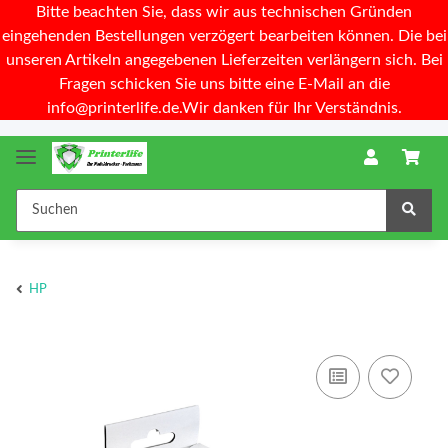
Bitte beachten Sie, dass wir aus technischen Gründen
eingehenden Bestellungen verzögert bearbeiten können. Die bei
unseren Artikeln angegebenen Lieferzeiten verlängern sich. Bei
Fragen schicken Sie uns bitte eine E-Mail an die
info@printerlife.de.Wir danken für Ihr Verständnis.
HP