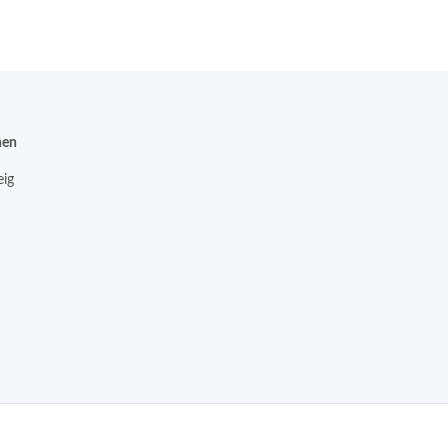
nen
ig