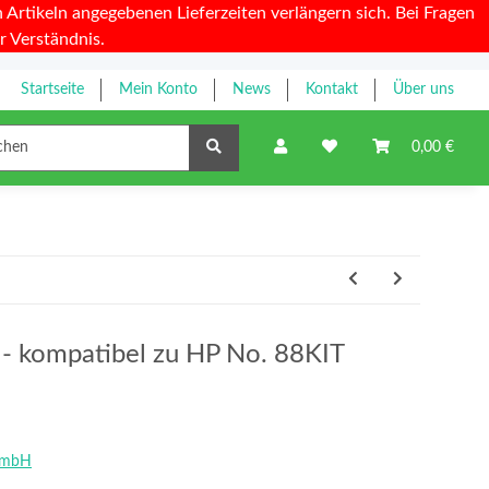
Artikeln angegebenen Lieferzeiten verlängern sich. Bei Fragen
r Verständnis.
Startseite
Mein Konto
News
Kontakt
Über uns
Farbbänder
0,00 €
y - kompatibel zu HP No. 88KIT
GmbH