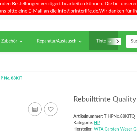
nden Bestellungen verzögert bearbeiten können. Die bei unseren 
uns bitte eine E-Mail an die info@printerlife.de.Wir danken für Ih
& Zubehör
Reparatur/Austausch
Tinte
Toner
 HP No. 88KIT
Rebuilttinte Qualit
Artikelnummer:
TIHPNo.88KITQ
Kategorie:
HP
Hersteller:
WTA Carsten Weser 