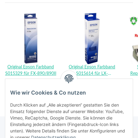
Original Epson Farbband
Original Epson Farbband
S015329 für FX-890/890II
S015614 für LX-
Rep
7,90 €
*
9,90 €
*
300/300+/300+II
Wie wir Cookies & Co nutzen
Durch Klicken auf „Alle akzeptieren“ gestatten Sie den
Einsatz folgender Dienste auf unserer Website: YouTube,
Vimeo, ReCaptcha, Google Dienste. Sie können die
Einstellung jederzeit ändern (Fingerabdruck-Icon links
unten). Weitere Details finden Sie unter
Konfigurieren
und
in unserer
Datenschutzerklärung
.