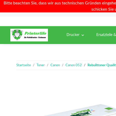
Bitte beachten Sie, dass wir aus technischen Gründen eingehe
schicken Sie 
Drucker
Ersatzteile 
Startseite
Toner
Canon
Canon 052
Rebuilttoner Quali