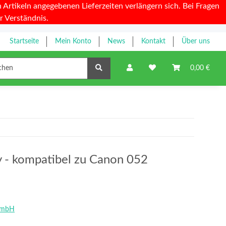
Artikeln angegebenen Lieferzeiten verlängern sich. Bei Fragen
r Verständnis.
Startseite
Mein Konto
News
Kontakt
Über uns
Farbbänder
0,00 €
y - kompatibel zu Canon 052
GmbH