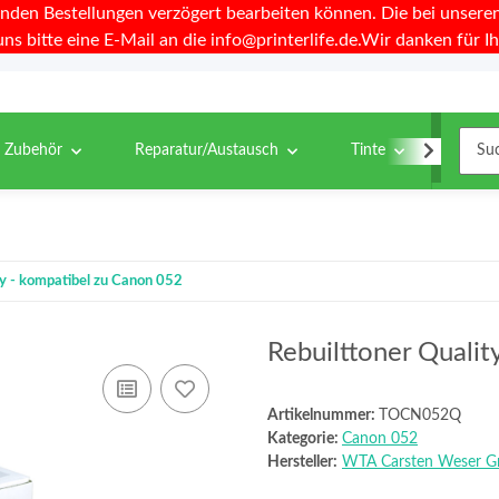
nden Bestellungen verzögert bearbeiten können. Die bei unseren 
uns bitte eine E-Mail an die info@printerlife.de.Wir danken für Ih
& Zubehör
Reparatur/Austausch
Tinte
Toner
ty - kompatibel zu Canon 052
Rebuilttoner Qualit
Artikelnummer:
TOCN052Q
Kategorie:
Canon 052
Hersteller:
WTA Carsten Weser 