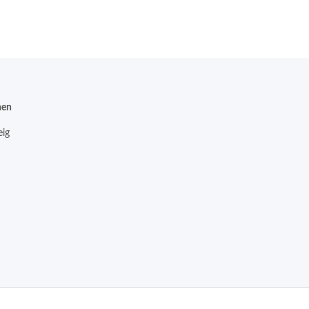
nen
ig