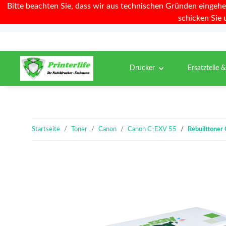
Bitte beachten Sie, dass wir aus technischen Gründen eingehe
schicken Sie 
Drucker
Ersatzteile 
Startseite
Toner
Canon
Canon C-EXV 55
Rebuilttoner