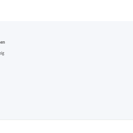
nen
ig