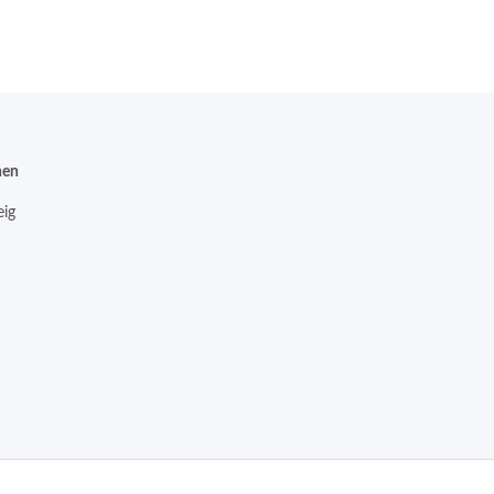
nen
ig