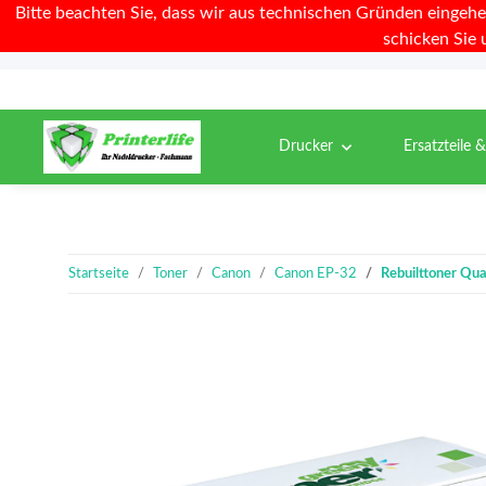
Bitte beachten Sie, dass wir aus technischen Gründen eingehe
schicken Sie 
Drucker
Ersatzteile 
Startseite
Toner
Canon
Canon EP-32
Rebuilttoner Qua