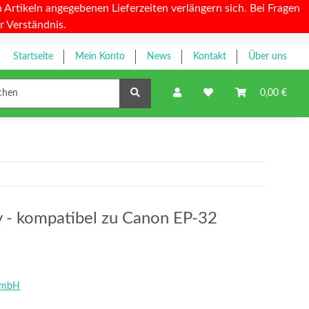
Artikeln angegebenen Lieferzeiten verlängern sich. Bei Fragen
r Verständnis.
Startseite
Mein Konto
News
Kontakt
Über uns
Farbbänder
0,00 €
y - kompatibel zu Canon EP-32
GmbH