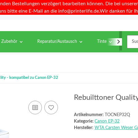
nden Bestellungen verzögert bearbeiten können. Die bei unseren 
uns bitte eine E-Mail an die info@printerlife.de.Wir danken für Ih
& Zubehör
Reparatur/Austausch
Tinte
Toner
lity - kompatibel zu Canon EP-32
Rebuilttoner Qualit
Artikelnummer:
TOCNEP32Q
Kategorie:
Canon EP-32
Hersteller:
WTA Carsten Weser 