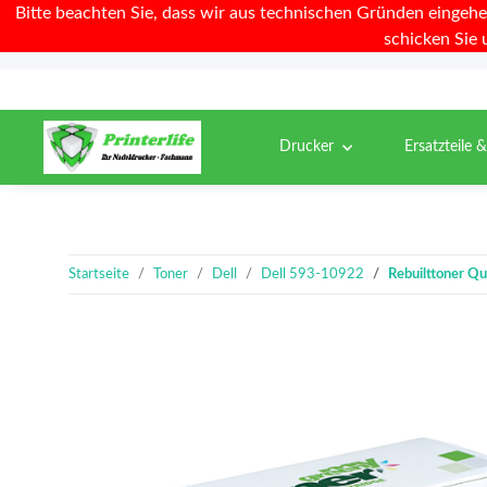
Bitte beachten Sie, dass wir aus technischen Gründen eingehe
schicken Sie 
Drucker
Ersatzteile 
Startseite
Toner
Dell
Dell 593-10922
Rebuilttoner Qu