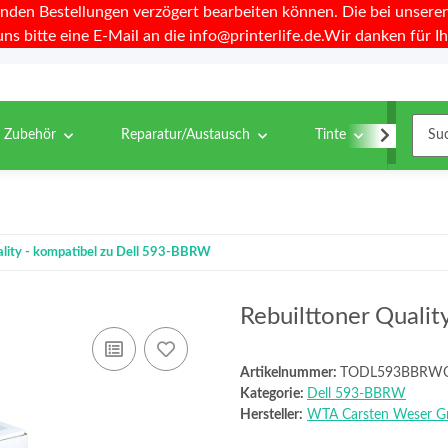
nden Bestellungen verzögert bearbeiten können. Die bei unseren 
uns bitte eine E-Mail an die info@printerlife.de.Wir danken für Ih
& Zubehör
Reparatur/Austausch
Tinte
Toner
ality - kompatibel zu Dell 593-BBRW
Rebuilttoner Quali
Artikelnummer:
TODL593BBRW
Kategorie:
Dell 593-BBRW
Hersteller:
WTA Carsten Weser 