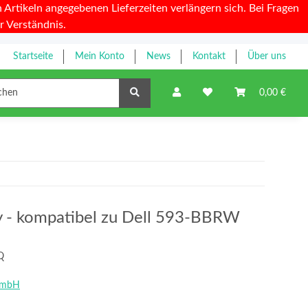
Artikeln angegebenen Lieferzeiten verlängern sich. Bei Fragen
r Verständnis.
Startseite
Mein Konto
News
Kontakt
Über uns
Farbbänder
0,00 €
ty - kompatibel zu Dell 593-BBRW
Q
GmbH