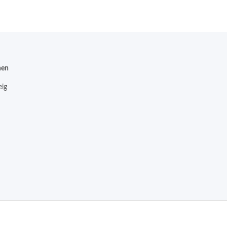
nen
ig