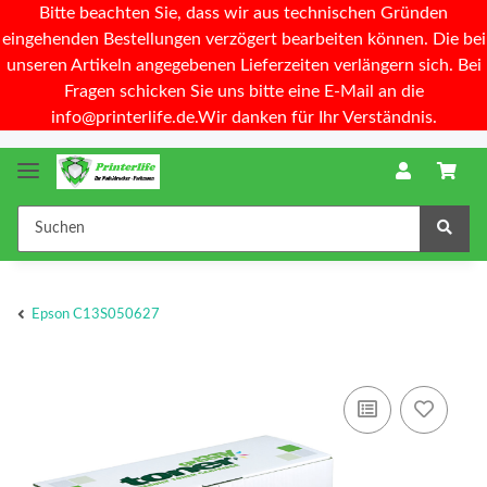
Bitte beachten Sie, dass wir aus technischen Gründen
eingehenden Bestellungen verzögert bearbeiten können. Die bei
unseren Artikeln angegebenen Lieferzeiten verlängern sich. Bei
Fragen schicken Sie uns bitte eine E-Mail an die
info@printerlife.de.Wir danken für Ihr Verständnis.
Epson C13S050627