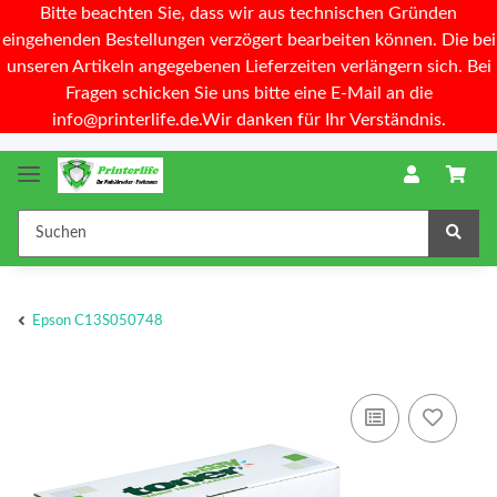
Bitte beachten Sie, dass wir aus technischen Gründen
eingehenden Bestellungen verzögert bearbeiten können. Die bei
unseren Artikeln angegebenen Lieferzeiten verlängern sich. Bei
Fragen schicken Sie uns bitte eine E-Mail an die
info@printerlife.de.Wir danken für Ihr Verständnis.
Epson C13S050748