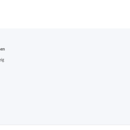
nen
ig