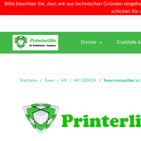
Bitte beachten Sie, dass wir aus technischen Gründen eingehe
schicken Sie 
Drucker
Ersatzteile 
Startseite
Toner
HP
HP CB383A
Toner kompatibel z