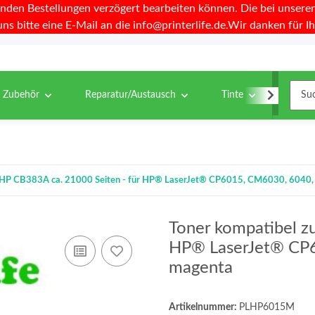
nden Bestellungen verzögert bearbeiten können. Die bei unseren 
uns bitte eine E-Mail an die info@printerlife.de.Wir danken für Ih
& Zubehör
Reparatur/Austausch
Tinte
Toner
u HP CB383A ca. 21000 Seiten - für HP® LaserJet® CP6015, CM6030, 6040,
Toner kompatibel z
HP® LaserJet® CP6
magenta
Artikelnummer:
PLHP6015M