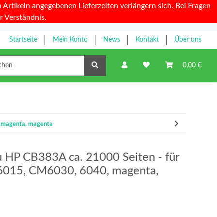
Artikeln angegebenen Lieferzeiten verlängern sich. Bei Fragen
r Verständnis.
Startseite
Mein Konto
News
Kontakt
Über uns
Farbbänder
0,00 €
 magenta, magenta
u HP CB383A ca. 21000 Seiten - für
015, CM6030, 6040, magenta,