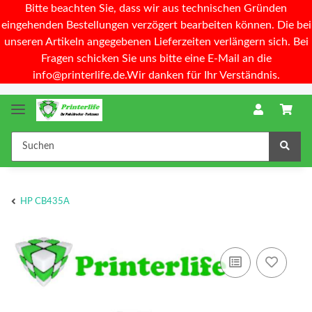
Bitte beachten Sie, dass wir aus technischen Gründen
eingehenden Bestellungen verzögert bearbeiten können. Die bei
unseren Artikeln angegebenen Lieferzeiten verlängern sich. Bei
Fragen schicken Sie uns bitte eine E-Mail an die
info@printerlife.de.Wir danken für Ihr Verständnis.
HP CB435A