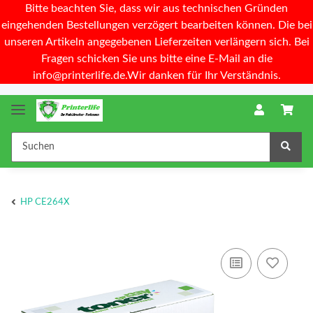
Bitte beachten Sie, dass wir aus technischen Gründen
eingehenden Bestellungen verzögert bearbeiten können. Die bei
unseren Artikeln angegebenen Lieferzeiten verlängern sich. Bei
Fragen schicken Sie uns bitte eine E-Mail an die
info@printerlife.de.Wir danken für Ihr Verständnis.
HP CE264X