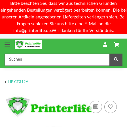
Bitte beachten Sie, dass wir aus technischen Gründen
eingehenden Bestellungen verzögert bearbeiten können. Die bei
unseren Artikeln angegebenen Lieferzeiten verlängern sich. Bei
Fragen schicken Sie uns bitte eine E-Mail an die
info@printerlife.de.Wir danken für Ihr Verständnis.
HP CE312A