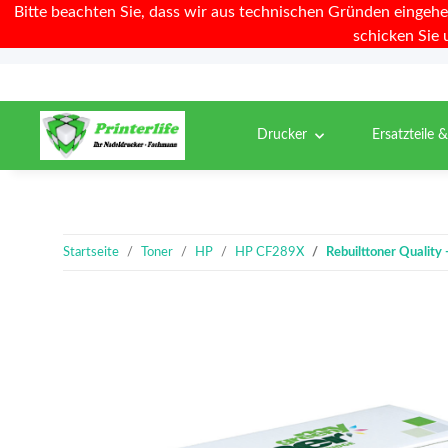
Bitte beachten Sie, dass wir aus technischen Gründen eingehe
schicken Sie 
Drucker
Ersatzteile 
Startseite
Toner
HP
HP CF289X
Rebuilttoner Quality