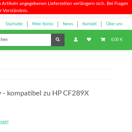
Artikeln angegebenen Lieferzeiten verlängern sich. Bei Fragen
r Verständnis.
Startseite
Mein Konto
News
Kontakt
Über uns
Farbbänder
0,00 €
ty - kompatibel zu HP CF289X
GmbH