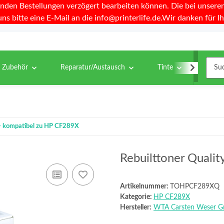
nden Bestellungen verzögert bearbeiten können. Die bei unseren 
uns bitte eine E-Mail an die info@printerlife.de.Wir danken für Ih
& Zubehör
Reparatur/Austausch
Tinte
Toner
 - kompatibel zu HP CF289X
Rebuilttoner Quali
Artikelnummer:
TOHPCF289XQ
Kategorie:
HP CF289X
Hersteller:
WTA Carsten Weser 