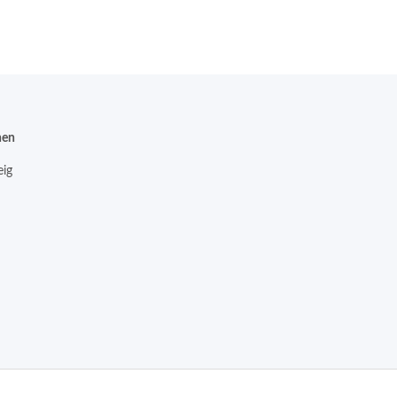
nen
ig