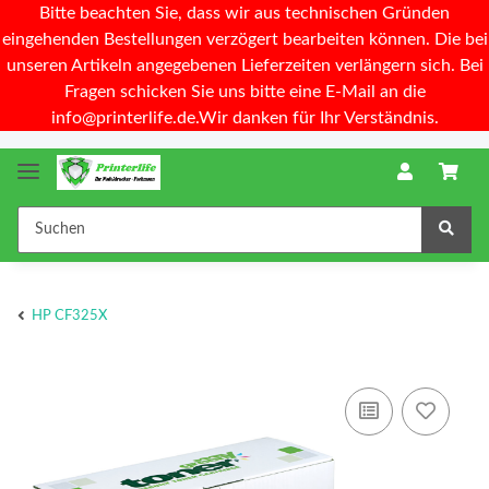
Bitte beachten Sie, dass wir aus technischen Gründen
eingehenden Bestellungen verzögert bearbeiten können. Die bei
unseren Artikeln angegebenen Lieferzeiten verlängern sich. Bei
Fragen schicken Sie uns bitte eine E-Mail an die
info@printerlife.de.Wir danken für Ihr Verständnis.
HP CF325X