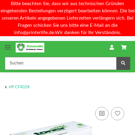
Bitte beachten Sie, dass wir aus technischen Gründen
eingehenden Bestellungen verzögert bearbeiten können. Die bei
unseren Artikeln angegebenen Lieferzeiten verlängern sich. Bei
Fragen schicken Sie uns bitte eine E-Mail an die
info@printerlife.de.Wir danken für Ihr Verständnis.
HP CF402X