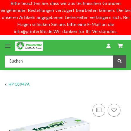
Bitte beachten Sie, dass wir aus technischen Gründen
eingehenden Bestellungen verzögert bearbeiten können. Die bei
unseren Artikeln angegebenen Lieferzeiten verlängern sich. Bei
Fragen schicken Sie uns bitte eine E-Mail an die
info@printerlife.de.Wir danken für Ihr Verständnis.
HP Q5949A