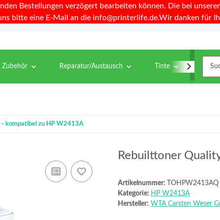
nden Bestellungen verzögert bearbeiten können. Die bei unseren 
uns bitte eine E-Mail an die info@printerlife.de.Wir danken für Ih
& Zubehör
Reparatur/Austausch
Tinte
Toner
ty - kompatibel zu HP W2413A
Rebuilttoner Quali
Artikelnummer:
TOHPW2413AQ
Kategorie:
HP W2413A
Hersteller:
WTA Carsten Weser 