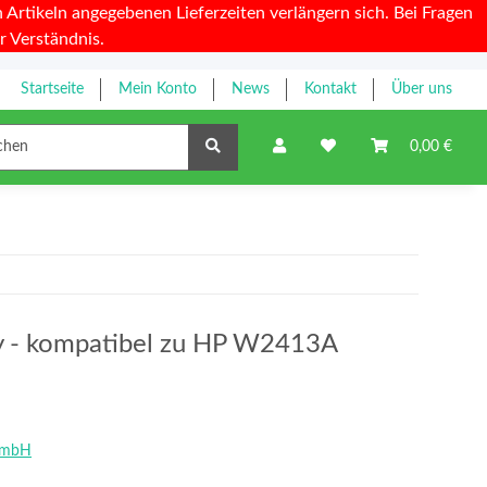
Artikeln angegebenen Lieferzeiten verlängern sich. Bei Fragen
r Verständnis.
Startseite
Mein Konto
News
Kontakt
Über uns
Farbbänder
0,00 €
ty - kompatibel zu HP W2413A
GmbH