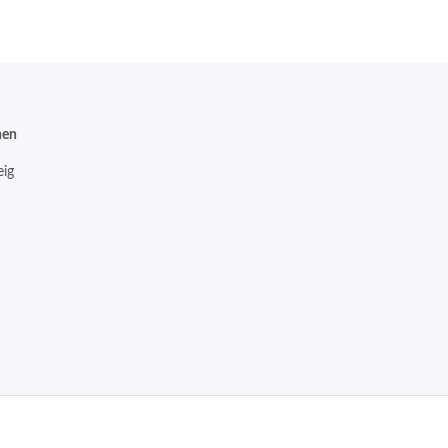
nen
ig