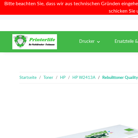
Bitte beachten Sie, dass wir aus technischen Gründen eingehe
schicken Sie 
Drucker
Ersatzteile 
Startseite
Toner
HP
HP W2413A
Rebuilttoner Quali