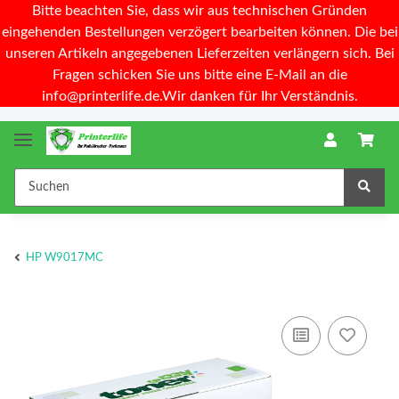
Bitte beachten Sie, dass wir aus technischen Gründen
eingehenden Bestellungen verzögert bearbeiten können. Die bei
unseren Artikeln angegebenen Lieferzeiten verlängern sich. Bei
Fragen schicken Sie uns bitte eine E-Mail an die
info@printerlife.de.Wir danken für Ihr Verständnis.
HP W9017MC