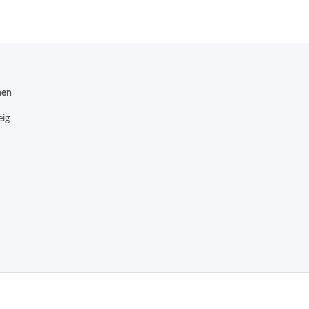
nen
ig