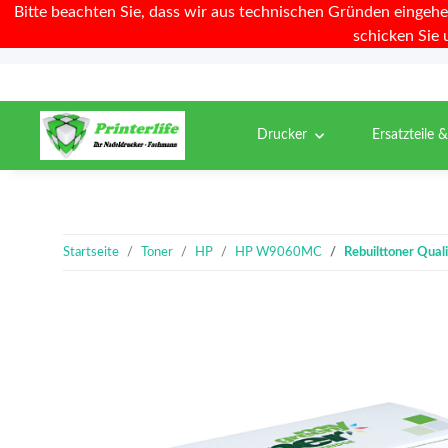
Bitte beachten Sie, dass wir aus technischen Gründen eingehe
schicken Sie 
Drucker
Ersatzteile 
Startseite
Toner
HP
HP W9060MC
Rebuilttoner Qua