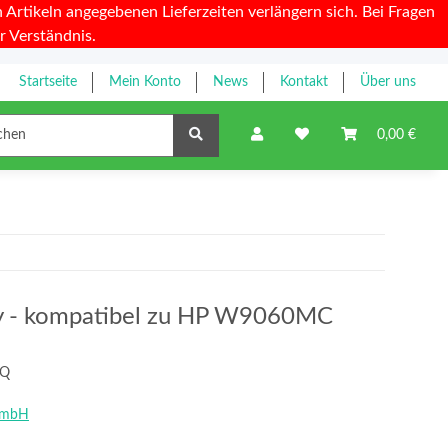
Artikeln angegebenen Lieferzeiten verlängern sich. Bei Fragen
r Verständnis.
Startseite
Mein Konto
News
Kontakt
Über uns
Farbbänder
0,00 €
ty - kompatibel zu HP W9060MC
CQ
GmbH