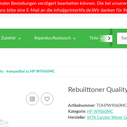
nden Bestellungen verzögert bearbeiten können. Die bei unseren 
uns bitte eine E-Mail an die info@printerlife.de.Wir danken für Ih
& Zubehör
Reparatur/Austausch
Tinte
Toner
lity - kompatibel zu HP W9060MC
Rebuilttoner Quali
Artikelnummer:
TOHPW9060M
Kategorie:
HP W9060MC
Hersteller:
WTA Carsten Weser 