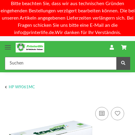
Bitte beachten Sie, dass wir aus technischen Gründen
eingehenden Bestellungen verzögert bearbeiten können. Die bei
unseren Artikeln angegebenen Lieferzeiten verlängern sich. Bei
Fragen schicken Sie uns bitte eine E-Mail an die
info@printerlife.de.Wir danken für Ihr Verständnis.
HP W9061MC