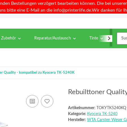
nden Bestellungen verzögert bearbeiten können. Die bei unseren 
uns bitte eine E-Mail an die info@printerlife.de.Wir danken für Ih
& Zubehör
Reparatur/Austausch
Tinte
Toner
ner Quality - kompatibel zu Kyocera TK-5240K
Rebuilttoner Quali
Artikelnummer:
TOKYTK5240KQ
Kategorie:
Kyocera TK-5240
Hersteller:
WTA Carsten Weser 