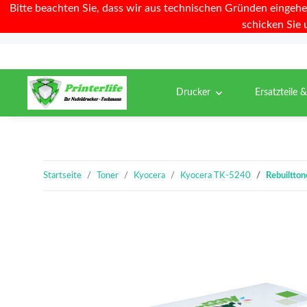
Bitte beachten Sie, dass wir aus technischen Gründen eingehe
schicken Sie 
Drucker
Ersatzteile 
Startseite
Toner
Kyocera
Kyocera TK-5240
Rebuiltto