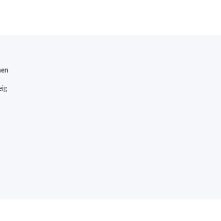
nen
ig