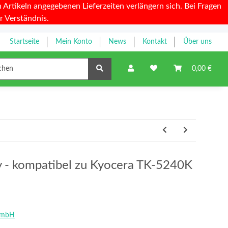
Artikeln angegebenen Lieferzeiten verlängern sich. Bei Fragen
r Verständnis.
Startseite
Mein Konto
News
Kontakt
Über uns
Farbbänder
0,00 €
ty - kompatibel zu Kyocera TK-5240K
GmbH