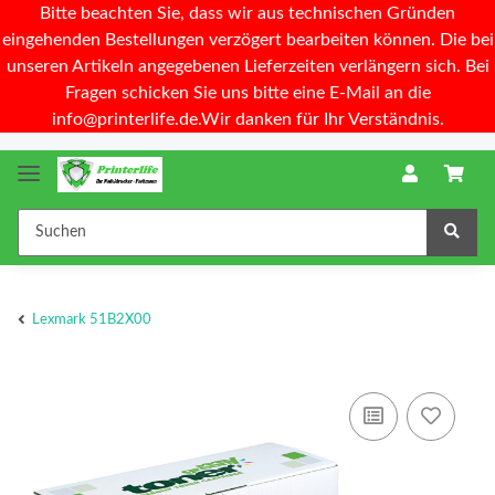
Bitte beachten Sie, dass wir aus technischen Gründen
eingehenden Bestellungen verzögert bearbeiten können. Die bei
unseren Artikeln angegebenen Lieferzeiten verlängern sich. Bei
Fragen schicken Sie uns bitte eine E-Mail an die
info@printerlife.de.Wir danken für Ihr Verständnis.
Lexmark 51B2X00