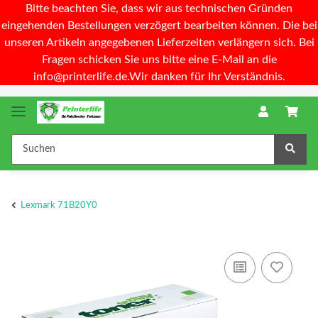
Bitte beachten Sie, dass wir aus technischen Gründen
eingehenden Bestellungen verzögert bearbeiten können. Die bei
unseren Artikeln angegebenen Lieferzeiten verlängern sich. Bei
Fragen schicken Sie uns bitte eine E-Mail an die
info@printerlife.de.Wir danken für Ihr Verständnis.
Lexmark 71B20Y0