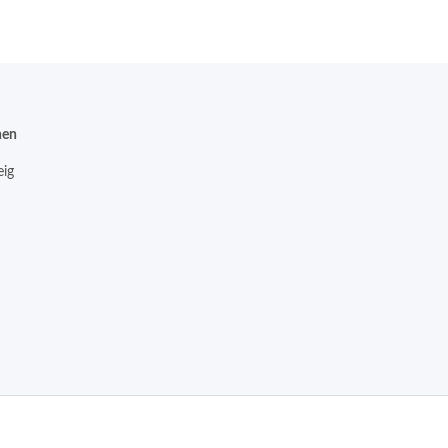
nen
ig