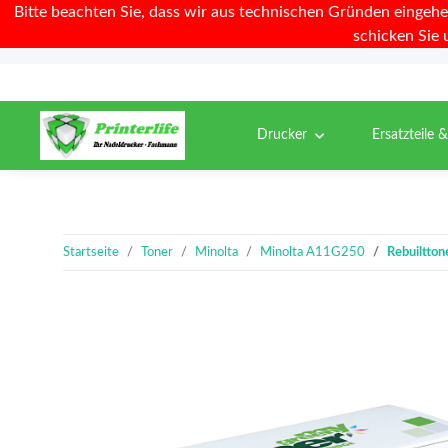
Bitte beachten Sie, dass wir aus technischen Gründen eingehe
schicken Sie 
Drucker
Ersatzteile 
Startseite
Toner
Minolta
Minolta A11G250
Rebuiltton