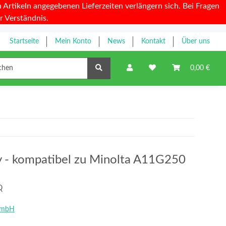
Artikeln angegebenen Lieferzeiten verlängern sich. Bei Fragen
r Verständnis.
Startseite
Mein Konto
News
Kontakt
Über uns
Farbbänder
0,00 €
ty - kompatibel zu Minolta A11G250
Q
GmbH