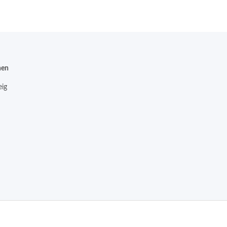
nen
ig