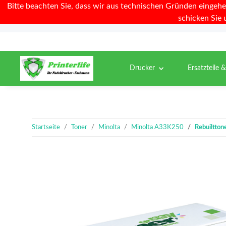
Bitte beachten Sie, dass wir aus technischen Gründen eingehe
schicken Sie 
Drucker
Ersatzteile 
Startseite
Toner
Minolta
Minolta A33K250
Rebuiltton