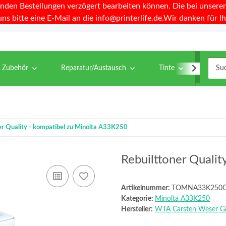
nden Bestellungen verzögert bearbeiten können. Die bei unseren 
uns bitte eine E-Mail an die info@printerlife.de.Wir danken für Ih
& Zubehör
Reparatur/Austausch
Tinte
Toner
er Quality - kompatibel zu Minolta A33K250
Rebuilttoner Quali
Artikelnummer:
TOMNA33K250
Kategorie:
Minolta A33K250
Hersteller:
WTA Carsten Weser 