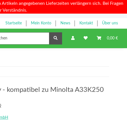
Artikeln angegebenen Lieferzeiten verlängern sich. Bei Fragen
r Verständnis.
Startseite
Mein Konto
News
Kontakt
Über uns
Farbbänder
0,00 €
ty - kompatibel zu Minolta A33K250
Q
GmbH