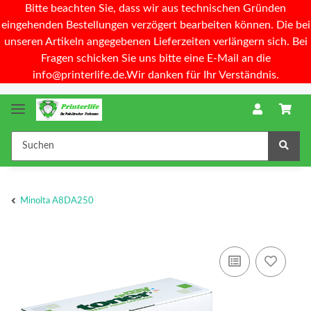
Bitte beachten Sie, dass wir aus technischen Gründen
eingehenden Bestellungen verzögert bearbeiten können. Die bei
unseren Artikeln angegebenen Lieferzeiten verlängern sich. Bei
Fragen schicken Sie uns bitte eine E-Mail an die
info@printerlife.de.Wir danken für Ihr Verständnis.
Minolta A8DA250