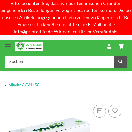
Bitte beachten Sie, dass wir aus technischen Gründen
eingehenden Bestellungen verzögert bearbeiten können. Die bei
unseren Artikeln angegebenen Lieferzeiten verlängern sich. Bei
Fragen schicken Sie uns bitte eine E-Mail an die
info@printerlife.de.Wir danken für Ihr Verständnis.
Minolta ACV1450